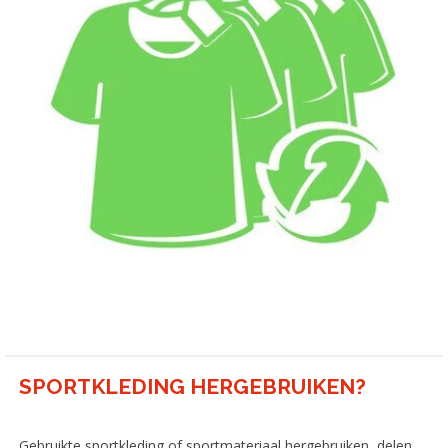
Sportakkoord Leiden
>
Aangepast sporten
>
Sportstimulering
>
SPORTKLEDING HERGEBRUIKEN?
Gebruikte sportkleding of sportmateriaal hergebruiken, delen