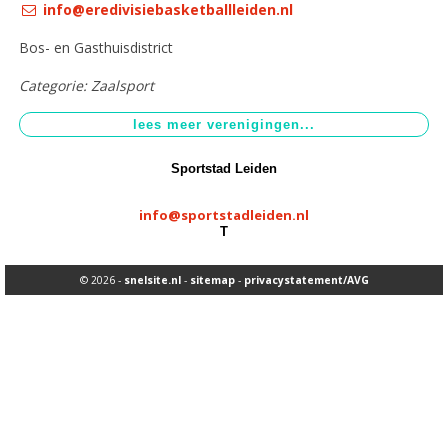
info@eredivisiebasketballleiden.nl
Aangepast sporten
>
Bos- en Gasthuisdistrict
Sportstimulering
>
Categorie: Zaalsport
Sportstad Leiden
info@sportstadleiden.nl
T
© 2026 -
snelsite.nl
-
sitemap
-
privacystatement/AVG