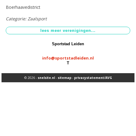
Boerhaavedistrict
Aangepast sporten
>
Categorie: Zaalsport
Sportstimulering
>
Sportstad Leiden
info@sportstadleiden.nl
T
© 2026 -
snelsite.nl
-
sitemap
-
privacystatement/AVG