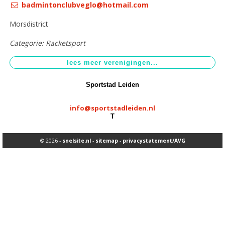
badmintonclubveglo@hotmail.com
Aangepast sporten
>
Morsdistrict
Sportstimulering
>
Categorie: Racketsport
Sportstad Leiden
info@sportstadleiden.nl
T
© 2026 -
snelsite.nl
-
sitemap
-
privacystatement/AVG