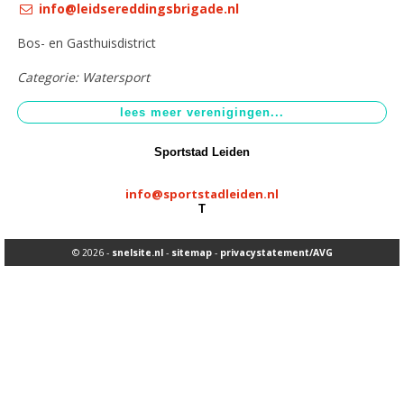
info@leidsereddingsbrigade.nl
Aangepast sporten
>
Bos- en Gasthuisdistrict
Sportstimulering
>
Categorie: Watersport
Sportstad Leiden
info@sportstadleiden.nl
T
© 2026 -
snelsite.nl
-
sitemap
-
privacystatement/AVG