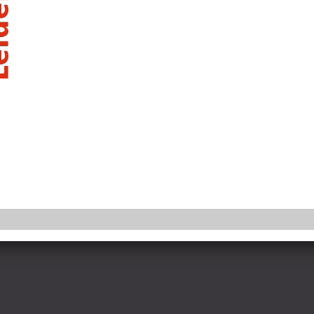
Sportstad Leiden
info@sportstadleiden.nl
Contactformulier