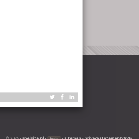
© 2026 -
snelsite.nl
-
-
sitemap
-
privacystatement/AVG