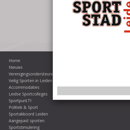
Home
Nieuws
Verenigingsondersteuning
Veilig Sporten in Leiden
Accommodaties
Leidse Sportcolleges
Sportpunt71
Politiek & Sport
Sportakkoord Leiden
Aangepast sporten
Sportstimulering