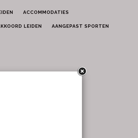
EIDEN
ACCOMMODATIES
KKOORD LEIDEN
AANGEPAST SPORTEN
on.nl
minton.nl