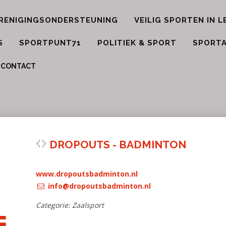
RENIGINGSONDERSTEUNING
VEILIG SPORTEN IN L
S
SPORTPUNT71
POLITIEK & SPORT
SPORTA
DROPOUTS -
BADMINTON
www.dropoutsbadmint
info@dropoutsbad
Categorie: Zaalsport