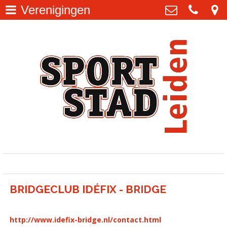
Verenigingen
Home
>
Sportstad Leiden
info@sportstadleiden.nl
Nieuws
>
Verenigingsondersteuning
>
Veilig Sporten in Leiden
>
Accommodaties
>
Leidse Sportcolleges
>
Sportpunt71
>
BRIDGECLUB IDÉFIX - BRIDGE
Politiek & Sport
>
Sportakkoord Leiden
>
http://www.idefix-bridge.nl/contact.html