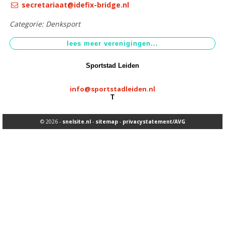
secretariaat@idefix-bridge.nl
Aangepast sporten
>
Categorie: Denksport
Sportstimulering
>
Sportstad Leiden
info@sportstadleiden.nl
T
© 2026 -
snelsite.nl
-
sitemap
-
privacystatement/AVG