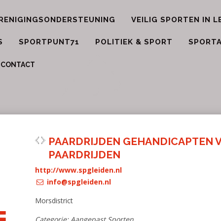
RENIGINGSONDERSTEUNING
VEILIG SPORTEN IN L
S
SPORTPUNT71
POLITIEK & SPORT
SPORTA
PAARDRIJDEN
GEHANDICAPT
LEIDEN E.O. -
PAARDRIJDEN
http://www.spgleiden
info@spgleiden.nl
Morsdistrict