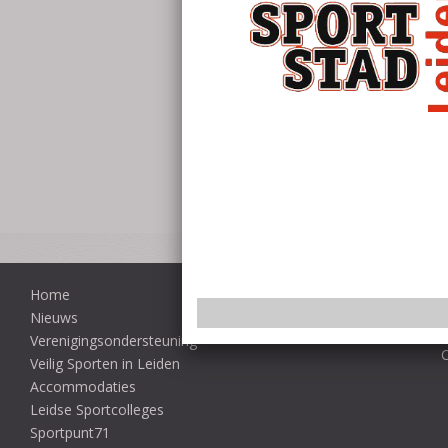
Home
Nieuws
Verenigingsondersteuning
Veilig Sporten in Leiden
Accommodaties
Leidse Sportcolleges
Sportpunt71