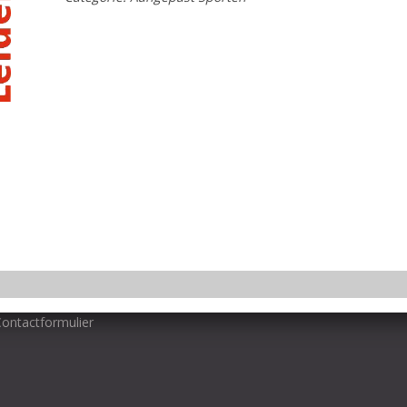
Categorie: Aangepast S
Sportstad Leiden
info@sportstadleiden.nl
Contactformulier